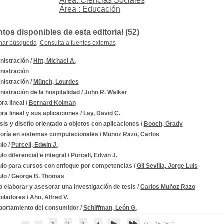
Área: Ciencias Sociales
Área : Educación
os disponibles de esta editorial (52)
nar búsqueda
Consulta a fuentes externas
nistración
/
Hitt, Michael A.
nistración
nistración
/
Münch, Lourdes
istración de la hospitalidad
/
John R. Walker
ra lineal
/
Bernard Kolman
ra lineal y sus aplicaciones
/
Lay, David C.
sis y diseño orientado a objetos con aplicaciones
/
Booch, Grady
toría en sistemas computacionales
/
Munoz Razo, Carlos
ulo
/
Purcell, Edwin J.
lo diferencial e integral
/
Purcell, Edwin J.
ulo para cursos con enfoque por competencias
/
Gil Sevilla, Jorge Luis
ulo
/
George B. Thomas
 elaborar y asesorar una investigación de tesis
/
Carlos Muñoz Razo
iladores
/
Aho, Alfred V.
ortamiento del consumidor
/
Schiffman, León G.