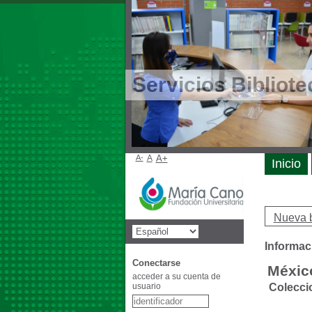
Servicios Bibliote
A-
A
A+
Inicio
Nueva 
Informaci
Conectarse
Méxic
acceder a su cuenta de
usuario
Colecci