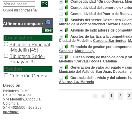
Competitividad
/
Giraldo Gomez, Mon
Competitividad del comercio exterio
Olvidé mi contraseña
Competitividad del Puerto de Buenav
Analisis del sector Cosmetico Colom
Affiner ou comparer
ambito de la competitividad
/
Alzate Carden
Analisis de indicadores de competiti
Aportes de las tics a la competitivi
Localisation
Ciudad de Medellin
/
Cardona Barrientos, M
Biblioteca Principal
El modelo de gestion por competencia
-Medellín
[45]
Sanchez, Maria Leidy
Biblioteca Sede -
El Outsourcing de mano de obra y su 
Popayán
[3]
Medellin
/
Carvajal Rodas, Catalina
Generacion de valor agregado y comp
Section
Municipio del Valle de San Juan, Departame
Colección General
Gerencia del servicio y del talento 
[2]
Alvarez, Luz Marcela
Dirección
General
[43]
Biblioteca FUMC
Trabajos de Grado
Calle 56 No.41-90
1
2
3
[4]
574 Medellín, Antioquia
Colombia
Type de document
57 4 4025500 - 108,259
contacto
texto impreso
[48]