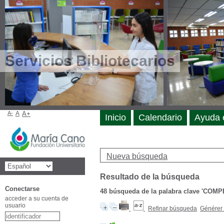
Servicios Bibliotecarios
A-
A
A+
Inicio
Calendario
Ayuda 
Nueva búsqueda
Resultado de la búsqueda
Conectarse
48
búsqueda de la palabra clave
'COMPE
acceder a su cuenta de
usuario
Refinar búsqueda
Générer 