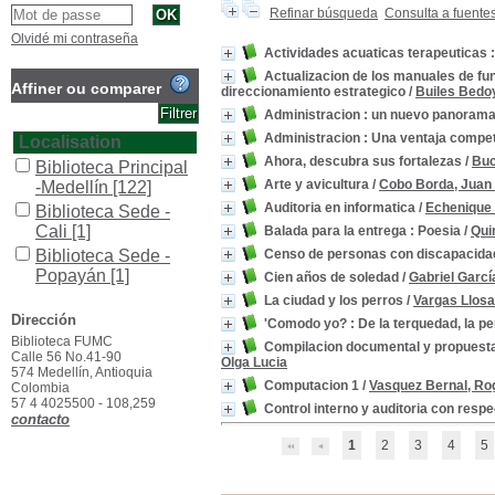
Refinar búsqueda
Consulta a fuente
Olvidé mi contraseña
Actividades acuaticas terapeuticas 
Actualizacion de los manuales de fun
Affiner ou comparer
direccionamiento estrategico
/
Builes Bedo
Administracion : un nuevo panorama
Administracion : Una ventaja compet
Localisation
Ahora, descubra sus fortalezas
/
Buc
Biblioteca Principal
Arte y avicultura
/
Cobo Borda, Juan 
-Medellín
[122]
Auditoria en informatica
/
Echenique 
Biblioteca Sede -
Cali
[1]
Balada para la entrega : Poesia
/
Qui
Biblioteca Sede -
Censo de personas con discapacidad 
Popayán
[1]
Cien años de soledad
/
Gabriel Garc
La ciudad y los perros
/
Vargas Llosa
Section
Dirección
'Comodo yo? : De la terquedad, la pe
Colección General
Biblioteca FUMC
[12]
Compilacion documental y propuesta d
Calle 56 No.41-90
Olga Lucia
General
[105]
574 Medellín, Antioquia
Computacion 1
/
Vasquez Bernal, Rog
Colombia
Literatura
[3]
57 4 4025500 - 108,259
Control interno y auditoria con resp
contacto
Referencia
[4]
Trabajos de Grado
1
2
3
4
5
[1]
Type de document