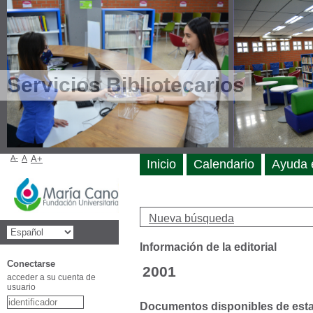
Servicios Bibliotecarios
A-
A
A+
Inicio
Calendario
Ayuda 
Nueva búsqueda
Información de la editorial
Conectarse
2001
acceder a su cuenta de
usuario
Documentos disponibles de esta e