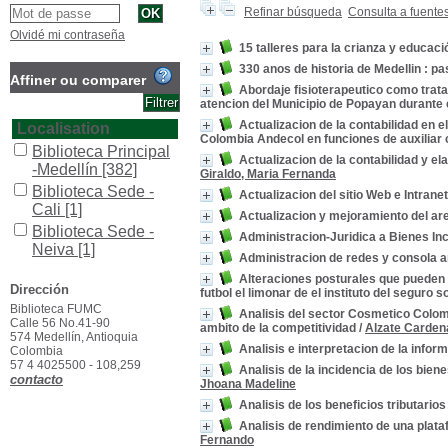
Refinar búsqueda
Consulta a fuente
Olvidé mi contraseña
15 talleres para la crianza y educació
330 anos de historia de Medellin : pa
Affiner ou comparer
Abordaje fisioterapeutico como tratam
atencion del Municipio de Popayan durante 
Actualizacion de la contabilidad en 
Localisation
Colombia Andecol en funciones de auxiliar 
Biblioteca Principal
Actualizacion de la contabilidad y e
-Medellín
[382]
Giraldo, Maria Fernanda
Biblioteca Sede -
Actualizacion del sitio Web e Intra
Cali
[1]
Actualizacion y mejoramiento del are
Biblioteca Sede -
Administracion-Juridica a Bienes Inc
Neiva
[1]
Administracion de redes y consola a
Biblioteca Sede -
Alteraciones posturales que pueden 
Popayán
[13]
Dirección
futbol el limonar de el instituto del seguro s
Biblioteca FUMC
Section
Analisis del sector Cosmetico Colom
Calle 56 No.41-90
ambito de la competitividad
/
Alzate Carden
Colección General
574 Medellín, Antioquia
Analisis e interpretacion de la infor
Colombia
[15]
57 4 4025500 - 108,259
Analisis de la incidencia de los bie
General
[369]
contacto
Jhoana Madeline
Literatura
[1]
Analisis de los beneficios tributarios
Trabajos de Grado
Analisis de rendimiento de una plat
[11]
Fernando