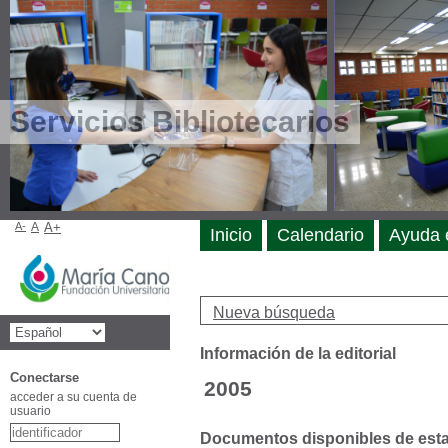
Servicios Bibliotecarios
A-
A
A+
Inicio
Calendario
Ayuda 
Nueva búsqueda
Información de la editorial
Conectarse
2005
acceder a su cuenta de
usuario
Documentos disponibles de esta e