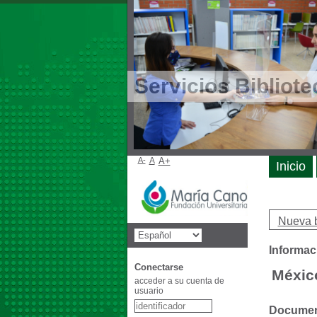
Servicios Bibliote
A-
A
A+
Inicio
Nueva 
Informaci
Conectarse
México
acceder a su cuenta de
usuario
Document