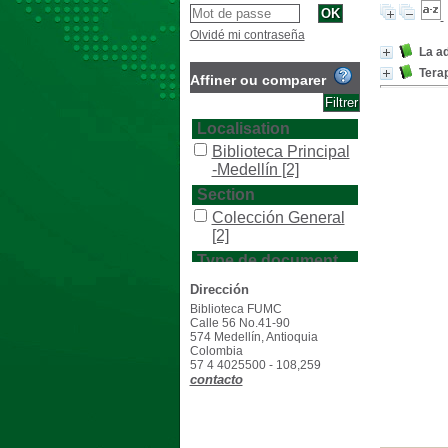
Olvidé mi contraseña
La a
Terap
Affiner ou comparer
Localisation
Biblioteca Principal
-Medellín
[2]
Section
Colección General
[2]
Type de document
texto impreso
[2]
Dirección
Biblioteca FUMC
Calle 56 No.41-90
574 Medellín, Antioquia
Colombia
57 4 4025500 - 108,259
contacto