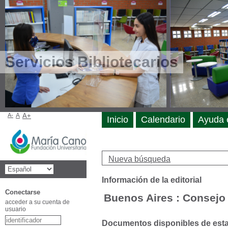
Servicios Bibliotecarios
A-
A
A+
Inicio
Calendario
Ayuda 
Nueva búsqueda
Información de la editorial
Conectarse
Buenos Aires : Consejo
acceder a su cuenta de
usuario
Documentos disponibles de esta e