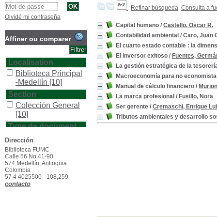
Refinar búsqueda
Consulta a fu
Olvidé mi contraseña
Capital humano
/
Castello, Oscar R.
Contabilidad ambiental
/
Caro, Juan 
Affiner ou comparer
El cuarto estado contable : la dimen
El inversor exitoso
/
Fuentes, Germá
Localisation
La gestión estratégica de la tesorerí
Biblioteca Principal
Macroeconomía para no economista
-Medellín
[10]
Manual de cálculo financiero
/
Murion
Section
La marca profesional
/
Fusillo, Nora
Colección General
Ser gerente
/
Cremaschi, Enrique Lu
[10]
Tributos ambientales y desarrollo so
Type de document
texto impreso
[10]
Dirección
Biblioteca FUMC
Calle 56 No.41-90
574 Medellín, Antioquia
Colombia
57 4 4025500 - 108,259
contacto