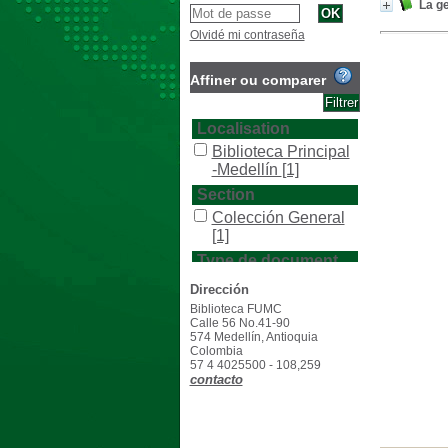
La ge
Olvidé mi contraseña
Affiner ou comparer
Localisation
Biblioteca Principal
-Medellín
[1]
Section
Colección General
[1]
Type de document
texto impreso
[1]
Dirección
Biblioteca FUMC
Calle 56 No.41-90
574 Medellín, Antioquia
Colombia
57 4 4025500 - 108,259
contacto