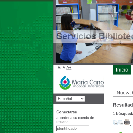
Servicios Bibliote
A-
A
A+
Inicio
Nueva 
Resultad
Conectarse
1
búsqueda 
acceder a su cuenta de
usuario