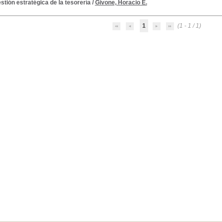
stión estratégica de la tesorería
/
Givone, Horacio E.
1
(1 - 1 / 1)