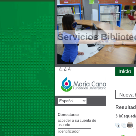
Servicios Bibliote
A-
A
A+
Inicio
Nueva 
Resultad
Conectarse
3
búsqueda 
acceder a su cuenta de
usuario