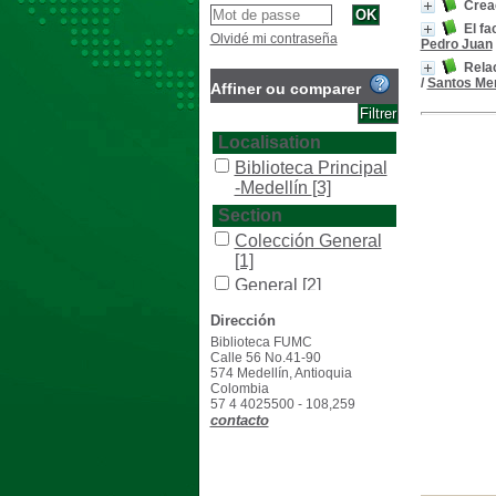
Creac
El fa
Olvidé mi contraseña
Pedro Juan
Rela
/
Santos Me
Affiner ou comparer
Localisation
Biblioteca Principal
-Medellín
[3]
Section
Colección General
[1]
General
[2]
Type de document
Dirección
texto impreso
[3]
Biblioteca FUMC
Calle 56 No.41-90
574 Medellín, Antioquia
Colombia
57 4 4025500 - 108,259
contacto