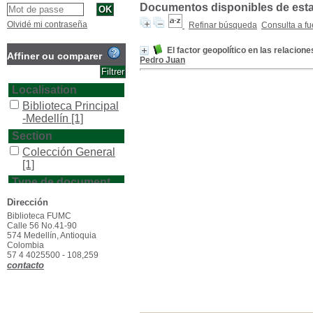
Documentos disponibles de esta e
Olvidé mi contraseña
Refinar búsqueda
Consulta a fu
El factor geopolítico en las relacion
Affiner ou comparer
Pedro Juan
Localisation
Biblioteca Principal
-Medellín
[1]
Section
Colección General
[1]
Type de document
texto impreso
[1]
Dirección
Biblioteca FUMC
Calle 56 No.41-90
574 Medellín, Antioquia
Colombia
57 4 4025500 - 108,259
contacto