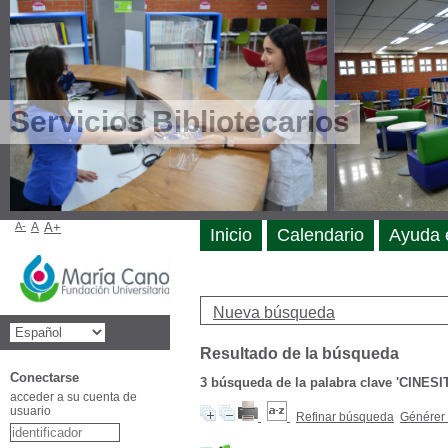
Servicios Bibliotecarios
A-
A
A+
Inicio
Calendario
Ayuda 
Nueva búsqueda
Resultado de la búsqueda
Conectarse
3
búsqueda de la palabra clave
'CINESI
acceder a su cuenta de
usuario
Refinar búsqueda
Générer 