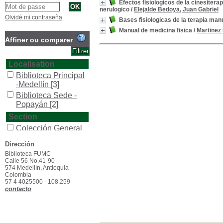
Efectos fisiologicos de la cinesiter
nerulogico
/
Elejalde Bedoya, Juan Gabriel
Olvidé mi contraseña
Bases fisiologicas de la terapia manu
Manual de medicina fisica
/
Martinez 
Affiner ou comparer
Localisation
Biblioteca Principal
-Medellín
[3]
Biblioteca Sede -
Popayán
[2]
Section
Colección General
[2]
Dirección
General
[1]
Biblioteca FUMC
Reserva
[1]
Calle 56 No.41-90
574 Medellín, Antioquia
Type de document
Colombia
57 4 4025500 - 108,259
texto impreso
[3]
contacto