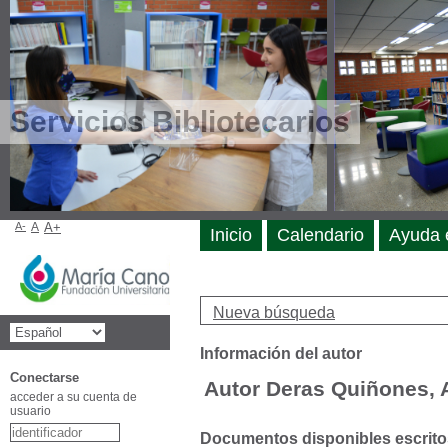
Servicios Bibliotecarios
A-
A
A+
Inicio
Calendario
Ayuda 
Nueva búsqueda
Información del autor
Conectarse
Autor Deras Quiñones, 
acceder a su cuenta de
usuario
Documentos disponibles escritos