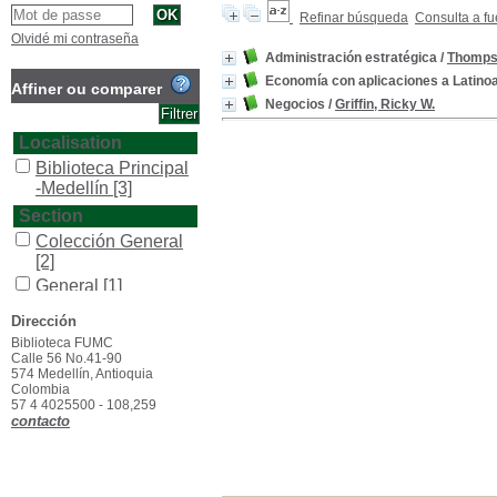
Refinar búsqueda
Consulta a fu
Olvidé mi contraseña
Administración estratégica
/
Thompso
Economía con aplicaciones a Latino
Affiner ou comparer
Negocios
/
Griffin, Ricky W.
Localisation
Biblioteca Principal
-Medellín
[3]
Section
Colección General
[2]
General
[1]
Type de document
Dirección
texto impreso
[3]
Biblioteca FUMC
Calle 56 No.41-90
574 Medellín, Antioquia
Colombia
57 4 4025500 - 108,259
contacto