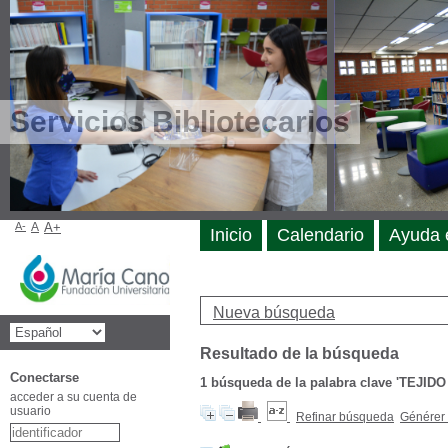
Servicios Bibliotecarios
A-
A
A+
Inicio
Calendario
Ayuda 
Nueva búsqueda
Resultado de la búsqueda
Conectarse
1
búsqueda de la palabra clave
'TEJIDO
acceder a su cuenta de
usuario
Refinar búsqueda
Générer 