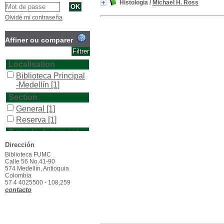
Histología
/
Michael H. Ross
Olvidé mi contraseña
Affiner ou comparer
Localisation
Biblioteca Principal
-Medellín
[1]
Section
General
[1]
Reserva
[1]
Type de document
texto impreso
[1]
Dirección
Biblioteca FUMC
Calle 56 No.41-90
574 Medellín, Antioquia
Colombia
57 4 4025500 - 108,259
contacto