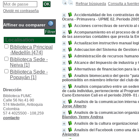
Refinar búsqueda
Consulta a fuente
Olvidé mi contraseña
Accidentalidad de los contratistas d
Ocana - Primavera - UPME 02. Periodo 200
Affiner ou comparer
Acciones correctivas de servicio al 
Acompanamiento en el proceso de do
de las asesorias contables que presta la
Localisation
Actualizacion instructivo manual log
Biblioteca Principal
Adecuacion del Sistema de Gestion d
-Medellín
[474]
Administración de recursos humano
Biblioteca Sede -
Alcance del Impuesto de industria y 
Neiva
[1]
Alternativas de financiacion para l
Biblioteca Sede -
Analisis biomecanico del gesto "patad
Popayán
[1]
poliomielitis en miembro inferior del club 
Section
Analisis comparativo entre un sedenta
Dirección
de cada individuo, perteneciente al Program
Colección General
Cano Extension Cali en el periodo 2009- 01
Biblioteca FUMC
[14]
Calle 56 No.41-90
Analisis de la comunicacion interna e
General
[452]
574 Medellín, Antioquia
Jorge Alberto
Colombia
Literatura
[1]
Analisis de la comunicacion organiza
57 4 4025500 - 108,259
Blandon, Yenny Andrea
contacto
Referencia
[4]
Analisis de la cultura organizaciona
Reserva
[1]
Analisis del Facebook como una de l
Trabajos de Grado
Alejandra
[5]