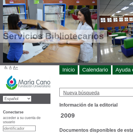
Servicios Bibliotecarios
A-
A
A+
Inicio
Calendario
Ayuda 
Nueva búsqueda
Información de la editorial
Conectarse
2009
acceder a su cuenta de
usuario
Documentos disponibles de esta e