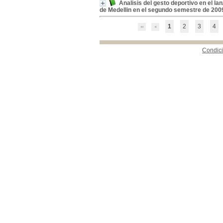
Analisis del gesto deportivo en el l
Type de document
de Medellin en el segundo semestre de 200
texto impreso
[502]
1
2
3
4
Condici