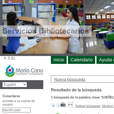
Servicios Bibliotecarios
A-
A
A+
Inicio
Calendario
Ayuda 
Nueva búsqueda
Resultado de la búsqueda
Conectarse
1
búsqueda de la palabra clave
'SUEÑO
acceder a su cuenta de
usuario
Refinar búsqueda
Générer 