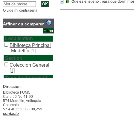
Qué es el sueño : para qué dormimo
Olvidé mi contraseña
Affiner ou comparer
Localisation
Biblioteca Principal
-Medellín
[1]
Section
Colección General
[1]
Type de document
texto impreso
[1]
Dirección
Biblioteca FUMC
Calle 56 No.41-90
574 Medellín, Antioquia
Colombia
57 4 4025500 - 108,259
contacto