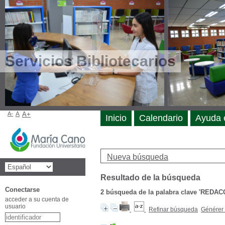
Servicios Bibliotecarios
A-
A
A+
Inicio
Calendario
Ayuda 
Nueva búsqueda
Resultado de la búsqueda
Conectarse
2
búsqueda de la palabra clave
'REDAC
acceder a su cuenta de
usuario
Refinar búsqueda
Générer 