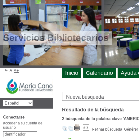
Servicios Bibliotecarios
A-
A
A+
Inicio
Calendario
Ayuda 
Nueva búsqueda
Resultado de la búsqueda
Conectarse
2
búsqueda de la palabra clave
'AMERI
acceder a su cuenta de
usuario
Refinar búsqueda
Générer 