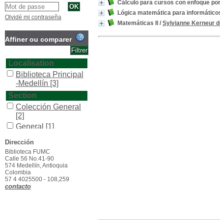
Cálculo para cursos con enfoque po
Lógica matemática para informático
Olvidé mi contraseña
Matemáticas II
/
Sylvianne Kerneur 
Affiner ou comparer
Localisation
Biblioteca Principal
-Medellín
[3]
Section
Colección General
[2]
General
[1]
Type de document
Dirección
texto impreso
[3]
Biblioteca FUMC
Calle 56 No.41-90
574 Medellín, Antioquia
Colombia
57 4 4025500 - 108,259
contacto