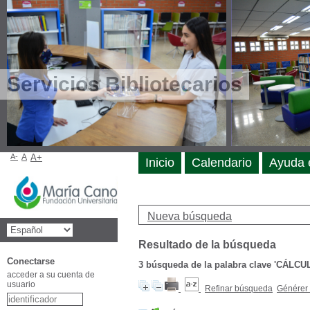
Servicios Bibliotecarios
A-
A
A+
Inicio
Calendario
Ayuda 
Nueva búsqueda
Resultado de la búsqueda
Conectarse
3
búsqueda de la palabra clave
'CÁLCU
acceder a su cuenta de
usuario
Refinar búsqueda
Générer 