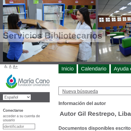
Servicios Bibliotecarios
A-
A
A+
Inicio
Calendario
Ayuda 
Nueva búsqueda
Información del autor
Conectarse
Autor Gil Restrepo, Lib
acceder a su cuenta de
usuario
Documentos disponibles escritos