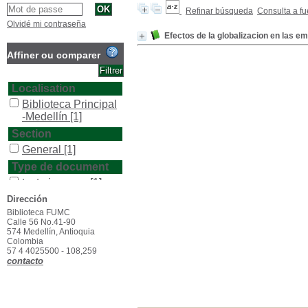
Refinar búsqueda
Consulta a fu
Olvidé mi contraseña
Efectos de la globalizacion en las em
Affiner ou comparer
Localisation
Biblioteca Principal
-Medellín
[1]
Section
General
[1]
Type de document
texto impreso
[1]
Dirección
Biblioteca FUMC
Calle 56 No.41-90
574 Medellín, Antioquia
Colombia
57 4 4025500 - 108,259
contacto