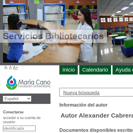
Servicios Bibliotecarios
A-
A
A+
Inicio
Calendario
Ayuda 
Nueva búsqueda
Información del autor
Conectarse
Autor Alexander Cabrer
acceder a su cuenta de
usuario
Documentos disponibles escritos