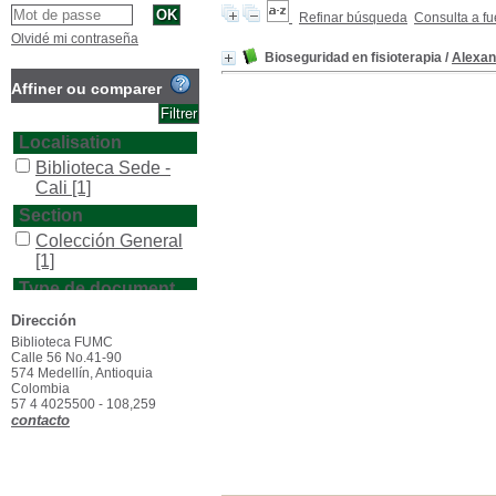
Refinar búsqueda
Consulta a fu
Olvidé mi contraseña
Bioseguridad en fisioterapia
/
Alexan
Affiner ou comparer
Localisation
Biblioteca Sede -
Cali
[1]
Section
Colección General
[1]
Type de document
texto impreso
[1]
Dirección
Biblioteca FUMC
Calle 56 No.41-90
574 Medellín, Antioquia
Colombia
57 4 4025500 - 108,259
contacto