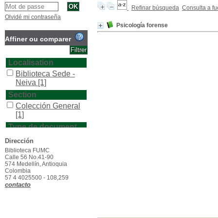
Refinar búsqueda
Consulta a fu
Olvidé mi contraseña
Psicología forense
Affiner ou comparer
Localisation
Biblioteca Sede -
Neiva
[1]
Section
Colección General
[1]
Type de document
texto impreso
[1]
Dirección
Biblioteca FUMC
Calle 56 No.41-90
574 Medellín, Antioquia
Colombia
57 4 4025500 - 108,259
contacto