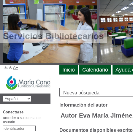
Servicios Bibliotecarios
A-
A
A+
Inicio
Calendario
Ayuda 
Nueva búsqueda
Información del autor
Conectarse
Autor Eva María Jiméne
acceder a su cuenta de
usuario
Documentos disponibles escritos