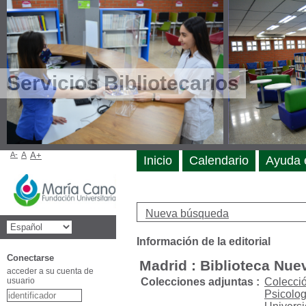
Servicios Bibliotecarios
A-
A
A+
Inicio
Calendario
Ayuda 
Nueva búsqueda
Información de la editorial
Conectarse
Madrid : Biblioteca Nue
acceder a su cuenta de
usuario
Colecciones adjuntas :
Colecci
Psicolog