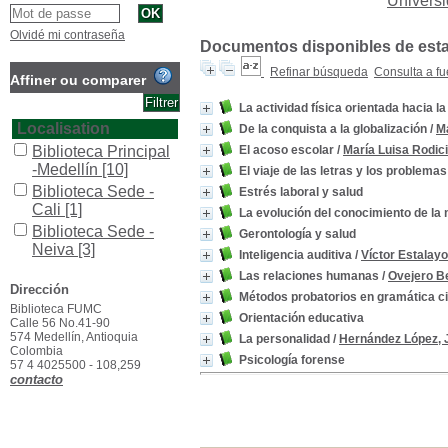
Univers
Olvidé mi contraseña
Documentos disponibles de esta e
Refinar búsqueda
Consulta a fu
Affiner ou comparer
La actividad física orientada hacia la
Localisation
De la conquista a la globalización
/
Ma
Biblioteca Principal
El acoso escolar
/
María Luisa Rodic
-Medellín
[10]
El viaje de las letras y los problemas
Biblioteca Sede -
Estrés laboral y salud
Cali
[1]
La evolución del conocimiento de la
Biblioteca Sede -
Gerontología y salud
Neiva
[3]
Inteligencia auditiva
/
Víctor Estalayo
Biblioteca Sede -
Las relaciones humanas
/
Ovejero Be
Popayán
[1]
Dirección
Métodos probatorios en gramática ci
Biblioteca FUMC
Section
Orientación educativa
Calle 56 No.41-90
Colección General
574 Medellín, Antioquia
La personalidad
/
Hernández López, 
Colombia
[13]
Psicología forense
57 4 4025500 - 108,259
contacto
Type de document
texto impreso
[13]