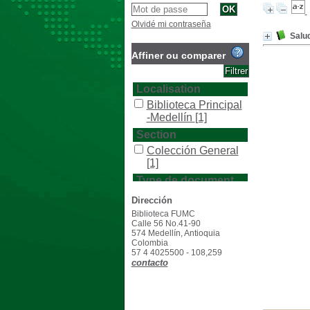
Olvidé mi contraseña
Salu
Affiner ou comparer
Localisation
Biblioteca Principal
-Medellín
[1]
Section
Colección General
[1]
Type de document
texto impreso
[1]
Dirección
Biblioteca FUMC
Calle 56 No.41-90
574 Medellín, Antioquia
Colombia
57 4 4025500 - 108,259
contacto