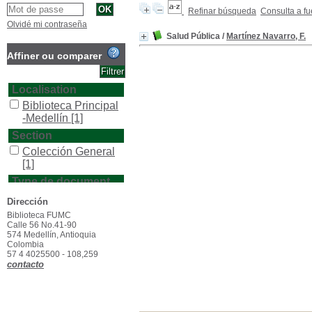
Refinar búsqueda
Consulta a fu
Olvidé mi contraseña
Salud Pública
/
Martínez Navarro, F.
Affiner ou comparer
Localisation
Biblioteca Principal
-Medellín
[1]
Section
Colección General
[1]
Type de document
texto impreso
[1]
Dirección
Biblioteca FUMC
Calle 56 No.41-90
574 Medellín, Antioquia
Colombia
57 4 4025500 - 108,259
contacto