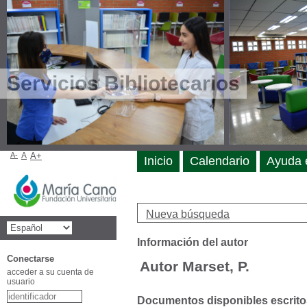
Servicios Bibliotecarios
A-
A
A+
Inicio
Calendario
Ayuda 
Nueva búsqueda
Información del autor
Conectarse
Autor Marset, P.
acceder a su cuenta de
usuario
Documentos disponibles escritos