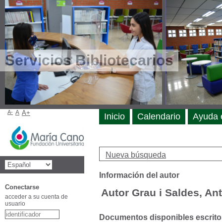
Servicios Bibliotecarios
A-
A
A+
Inicio
Calendario
Ayuda 
Nueva búsqueda
Información del autor
Conectarse
Autor Grau i Saldes, An
acceder a su cuenta de
usuario
Documentos disponibles escritos