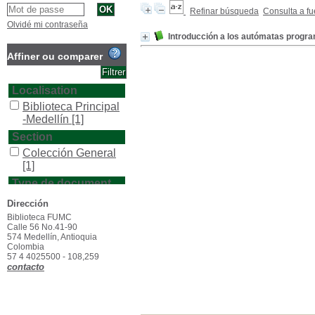
Refinar búsqueda
Consulta a fu
Olvidé mi contraseña
Introducción a los autómatas progr
Affiner ou comparer
Localisation
Biblioteca Principal
-Medellín
[1]
Section
Colección General
[1]
Type de document
texto impreso
[1]
Dirección
Biblioteca FUMC
Calle 56 No.41-90
574 Medellín, Antioquia
Colombia
57 4 4025500 - 108,259
contacto