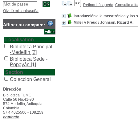
Refinar búsqueda
Consulta a fu
Olvidé mi contraseña
Introducción a la mecatrónica y los
Miller y Freud
/
Johnson, Ricard A.
Affiner ou comparer
Localisation
Biblioteca Principal
-Medellín
[2]
Biblioteca Sede -
Popayán
[1]
Section
Colección General
[2]
Dirección
Type de document
Biblioteca FUMC
texto impreso
[2]
Calle 56 No.41-90
574 Medellín, Antioquia
Colombia
57 4 4025500 - 108,259
contacto