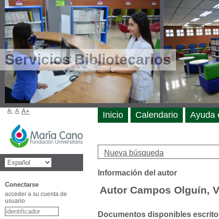
Servicios Bibliotecarios
A-
A
A+
Inicio
Calendario
Ayuda 
Nueva búsqueda
Información del autor
Conectarse
Autor Campos Olguín, V
acceder a su cuenta de
usuario
Documentos disponibles escritos