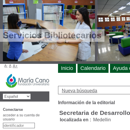
Servicios Bibliotecarios
A-
A
A+
Inicio
Calendario
Ayuda 
Nueva búsqueda
Información de la editorial
Conectarse
Secretaria de Desarrollo
acceder a su cuenta de
usuario
localizada en :
Medellin