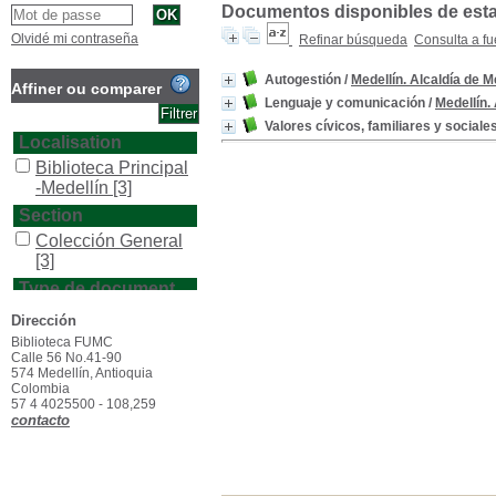
Documentos disponibles de esta e
Olvidé mi contraseña
Refinar búsqueda
Consulta a fu
Autogestión
/
Medellín. Alcaldía de M
Affiner ou comparer
Lenguaje y comunicación
/
Medellín.
Valores cívicos, familiares y sociale
Localisation
Biblioteca Principal
-Medellín
[3]
Section
Colección General
[3]
Type de document
texto impreso
[3]
Dirección
Biblioteca FUMC
Calle 56 No.41-90
574 Medellín, Antioquia
Colombia
57 4 4025500 - 108,259
contacto