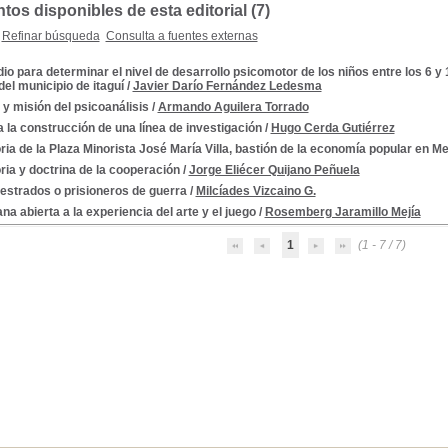
os disponibles de esta editorial (7)
Refinar búsqueda
Consulta a fuentes externas
io para determinar el nivel de desarrollo psicomotor de los niños entre los 6 y
el municipio de itaguí
/
Javier Darío Fernández Ledesma
 y misión del psicoanálisis
/
Armando Aguilera Torrado
 la construcción de una línea de investigación
/
Hugo Cerda Gutiérrez
ria de la Plaza Minorista José María Villa, bastión de la economía popular en Me
ria y doctrina de la cooperación
/
Jorge Eliécer Quijano Peñuela
estrados o prisioneros de guerra
/
Milcíades Vizcaino G.
na abierta a la experiencia del arte y el juego
/
Rosemberg Jaramillo Mejía
1
(1 - 7 / 7)