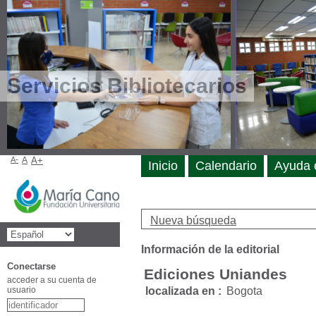
Servicios Bibliotecarios
A-
A
A+
Inicio
Calendario
Ayuda 
Nueva búsqueda
Información de la editorial
Conectarse
Ediciones Uniandes
acceder a su cuenta de
usuario
localizada en :
Bogota