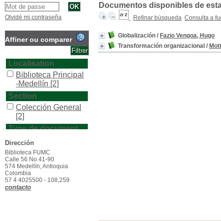
Documentos disponibles de esta e
Olvidé mi contraseña
Refinar búsqueda
Consulta a fu
Globalización
/
Fazio Vengoa, Hugo
Affiner ou comparer
Transformación organizacional
/
Mott
Localisation
Biblioteca Principal
-Medellín
[2]
Section
Colección General
[2]
Type de document
texto impreso
[2]
Dirección
Biblioteca FUMC
Calle 56 No.41-90
574 Medellín, Antioquia
Colombia
57 4 4025500 - 108,259
contacto