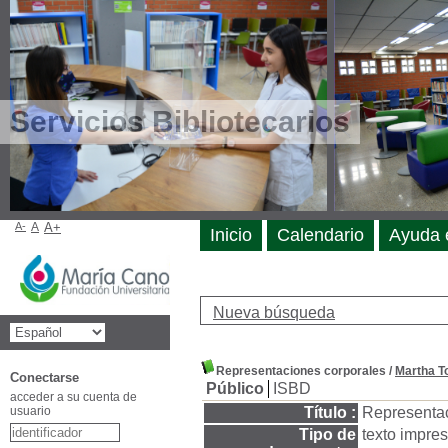
Servicios Bibliotecarios
A-
A
A+
Inicio
Calendario
Ayuda 
Nueva búsqueda
Representaciones corporales
/
Martha T
Conectarse
Público
ISBD
acceder a su cuenta de
usuario
Título :
Representac
Tipo de
texto impre