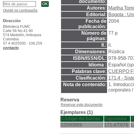
documento:
Autores:
Martha Torr
Olvidé mi contraseña
Editorial:
Bogota : Un
Dirección
Fecha de
2004
publicación:
Biblioteca FUMC
Calle 56 No.41-90
Número de
77 p
574 Medellín, Antioquia
páginas:
Colombia
57 4 4025500 - 108,259
Il.:
il.
contacto
Dimensiones:
Rústica
ISBN/ISSN/DL:
978-958-70
Idioma :
Español (
sp
Palabras clave:
CUERPO FÍ
Clasificación:
171.4 - Sis
Nota de contenido:
1. Introducc
corporales /
Reserva
Reservar este documento
Ejemplares (1)
Código de barras
Signatura
T
02000969
171.4/T676
L