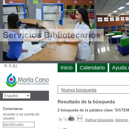
Servicios Bibliotecarios
A-
A
A+
Inicio
Calendario
Ayuda 
Nueva búsqueda
Resultado de la búsqueda
Conectarse
2
búsqueda de la palabra clave
'SISTE
acceder a su cuenta de
usuario
Refinar búsqueda
Générer 