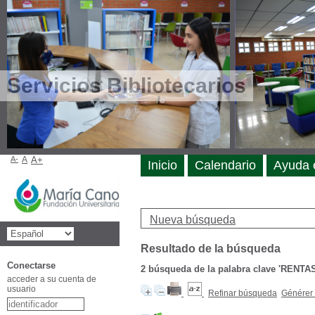
Servicios Bibliotecarios
A-
A
A+
Inicio
Calendario
Ayuda 
Nueva búsqueda
Resultado de la búsqueda
Conectarse
2
búsqueda de la palabra clave
'RENTAS
acceder a su cuenta de
usuario
Refinar búsqueda
Générer 