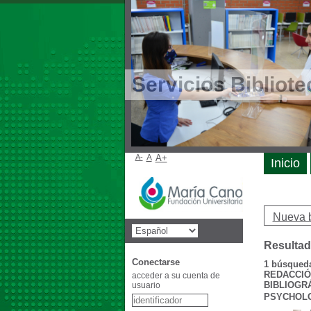
Servicios Bibliote
A-
A
A+
Inicio
Nueva 
Resultad
Conectarse
1
búsqueda 
REDACCIÓ
acceder a su cuenta de
BIBLIOGR
usuario
PSYCHOLO