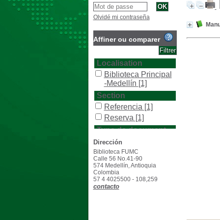
Olvidé mi contraseña
Manu
Affiner ou comparer
Localisation
Biblioteca Principal
-Medellín
[1]
Section
Referencia
[1]
Reserva
[1]
Type de document
texto impreso
[1]
Dirección
Biblioteca FUMC
Calle 56 No.41-90
574 Medellín, Antioquia
Colombia
57 4 4025500 - 108,259
contacto