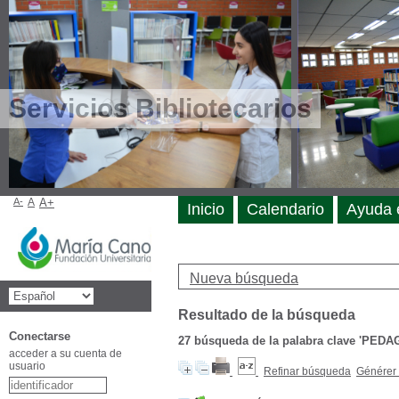
Servicios Bibliotecarios
A-
A
A+
Inicio
Calendario
Ayuda 
Nueva búsqueda
Resultado de la búsqueda
Conectarse
27
búsqueda de la palabra clave
'PEDA
acceder a su cuenta de
usuario
Refinar búsqueda
Générer 