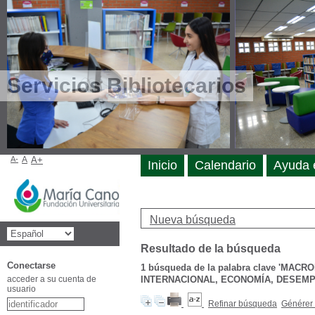
Servicios Bibliotecarios
A-
A
A+
Inicio
Calendario
Ayuda 
Nueva búsqueda
Resultado de la búsqueda
Conectarse
1
búsqueda de la palabra clave
'MACRO
acceder a su cuenta de
INTERNACIONAL, ECONOMÍA, DESEMPL
usuario
Refinar búsqueda
Générer 