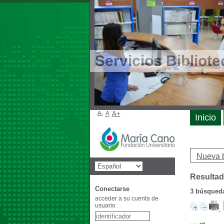
Servicios Bibliote
A-
A
A+
Inicio
Nueva 
Resultad
Conectarse
3
búsqueda 
acceder a su cuenta de
usuario