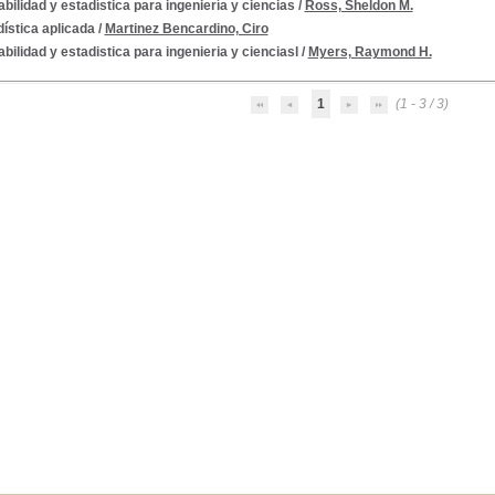
bilidad y estadística para ingeniería y ciencias
/
Ross, Sheldon M.
ística aplicada
/
Martinez Bencardino, Ciro
bilidad y estadistica para ingenieria y cienciasl
/
Myers, Raymond H.
1
(1 - 3 / 3)