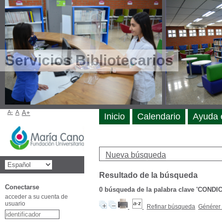
Servicios Bibliotecarios
A-
A
A+
Inicio
Calendario
Ayuda 
Nueva búsqueda
Resultado de la búsqueda
Conectarse
0
búsqueda de la palabra clave
'CONDI
acceder a su cuenta de
usuario
Refinar búsqueda
Générer 