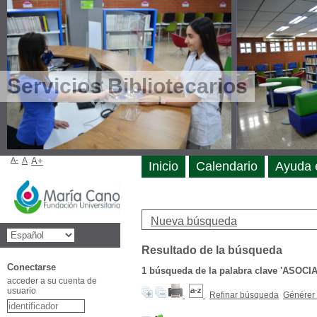
Servicios Bibliotecarios
A-
A
A+
Inicio
Calendario
Ayuda 
Nueva búsqueda
Resultado de la búsqueda
Conectarse
1
búsqueda de la palabra clave
'ASOCI
acceder a su cuenta de
usuario
Refinar búsqueda
Générer 