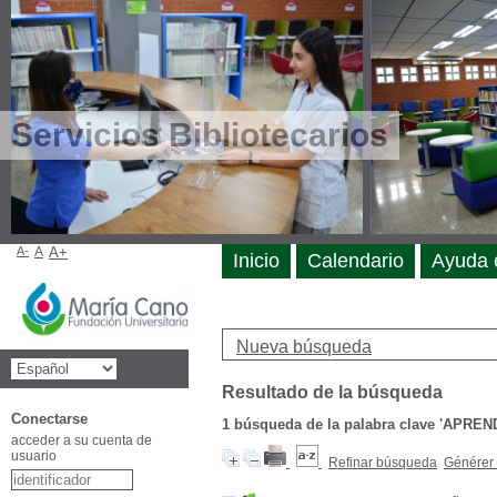
Servicios Bibliotecarios
A-
A
A+
Inicio
Calendario
Ayuda 
Nueva búsqueda
Resultado de la búsqueda
Conectarse
1
búsqueda de la palabra clave
'APREN
acceder a su cuenta de
usuario
Refinar búsqueda
Générer 