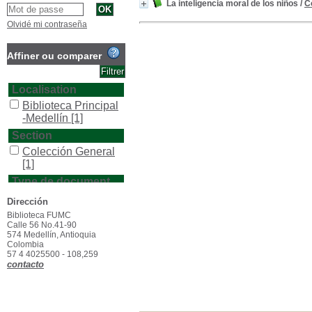
La inteligencia moral de los niños
/
C
Olvidé mi contraseña
Affiner ou comparer
Localisation
Biblioteca Principal
-Medellín
[1]
Section
Colección General
[1]
Type de document
texto impreso
[1]
Dirección
Biblioteca FUMC
Calle 56 No.41-90
574 Medellín, Antioquia
Colombia
57 4 4025500 - 108,259
contacto