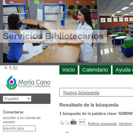
Servicios Bibliotecarios
A-
A
A+
Inicio
Calendario
Ayuda 
Nueva búsqueda
Resultado de la búsqueda
Conectarse
1
búsqueda de la palabra clave
'ADMIN
acceder a su cuenta de
usuario
Refinar búsqueda
Générer 