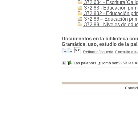
372.634 - Escritura(Calig
372.83 - Educación primar
372.832 - Educación prima
372.86 – Educación prima
372.89 - Niveles de educa
Documentos en la biblioteca con l
Gramática, uso, estudio de la pal
Refinar búsqueda
Consulta a fu
Las palabras. ¿Como son?
/
Valles A
Condici