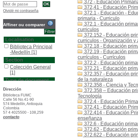
372 - Educación Primari
372,41 - Educación Prima
Olvidé mi contraseña
372.1 - Educación - Educ
primaria - Curriculo
372.1 - Educación primar
Affiner ou comparer
curriculos
372.152 - Educación prim
Localisation
curriculos - Organización y
372.18 - Educación prima
Biblioteca Principal
372.19 - Educación prima
-Medellín
[1]
currículos - Currículos
Section
372.2 - Educación primar
Colección General
372.21 - Educación prima
[1]
372.357 - Educación prima
de la naturaleza
Type de document
372.358 - Ciencia y Tec
texto impreso
[1]
Dirección
372.358 – Educación prim
Biblioteca FUMC
Tecnología
Calle 56 No.41-90
372.4 - Educación Primar
574 Medellín, Antioquia
372.41 - Educación Prima
Colombia
372.414 - Educación Prim
57 4 4025500 - 108,259
contacto
enseñanza
372.6 - Educación primari
372.62 - Educación primar
372.622 - Educación prima