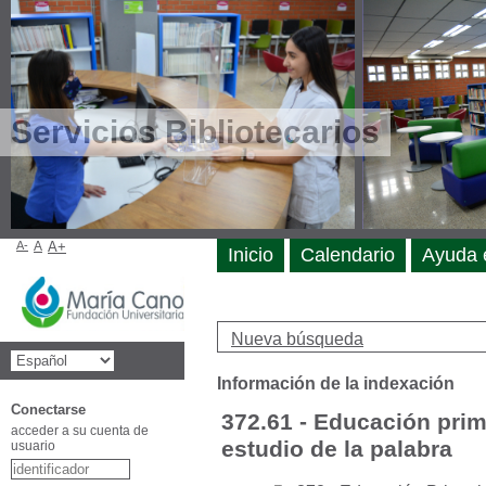
Servicios Bibliotecarios
A-
A
A+
Inicio
Calendario
Ayuda 
Nueva búsqueda
Información de la indexación
Conectarse
372.61 - Educación prima
acceder a su cuenta de
estudio de la palabra
usuario