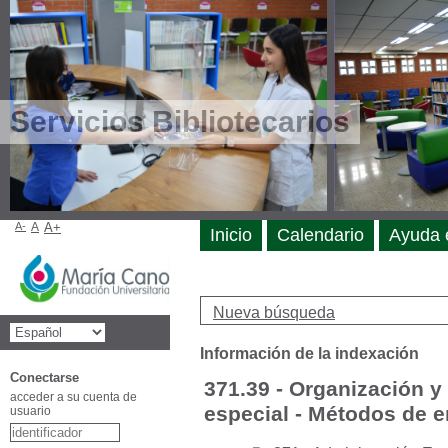
Servicios Bibliotecarios
A-
A
A+
Inicio
Calendario
Ayuda 
Nueva búsqueda
Información de la indexación
Conectarse
371.39 - Organización y
acceder a su cuenta de
especial - Métodos de 
usuario