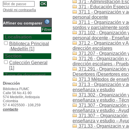
371 - Administración Esc
371 - Educación Especial
Olvidé mi contraseña
371.1 - Organización y a
personal docente
371.1 - Organización y a
Affiner ou comparer
sordos y parcialmente sord
371.102 - Organización y
Localisation
personal docente - Enseña
371.2 - Organización y A
Biblioteca Principal
dirección escolares
-Medellín
[1]
371.207 - Organización y
Section
371.26 - Organización y 
Colección General
dirección escolares - Prue
[1]
371.291 - Organización y
Desertores (Desertores esc
Type de document
371.3 Métodos de enseñ
texto impreso
[1]
Dirección
371.3 - Organización y a
Biblioteca FUMC
enseñanza y estudio
Calle 56 No.41-90
371.302 - Organización y
574 Medellín, Antioquia
enseñanza y estudio - Técn
Colombia
371.307 - Organización y
57 4 4025500 - 108,259
contacto
enseñanza y estudio - Ayud
371.307 – Organización 
enseñanza y estudio – Ayu
371.33 - Organizacin y a