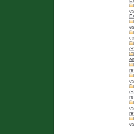
Es
es
Es
es
co
es
es
re
es
es
re
es
re
es