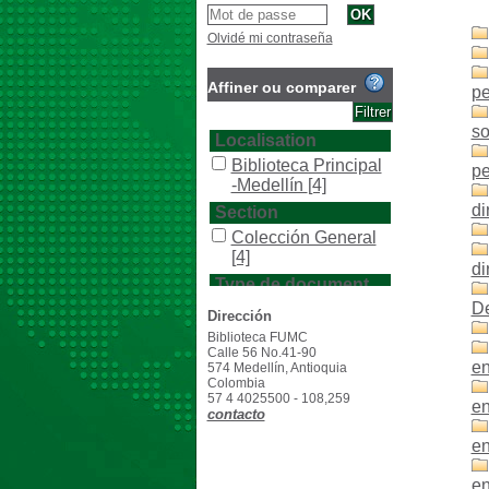
Olvidé mi contraseña
Affiner ou comparer
pe
so
Localisation
Biblioteca Principal
pe
-Medellín
[4]
di
Section
Colección General
[4]
di
Type de document
De
texto impreso
[4]
Dirección
Biblioteca FUMC
Calle 56 No.41-90
en
574 Medellín, Antioquia
Colombia
57 4 4025500 - 108,259
en
contacto
en
en