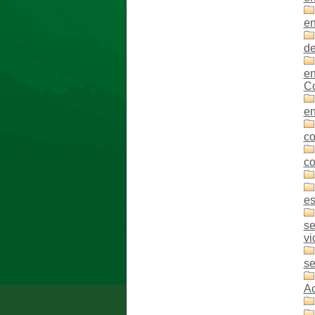
e
d
en
C
en
co
co
es
se
vi
se
Ac