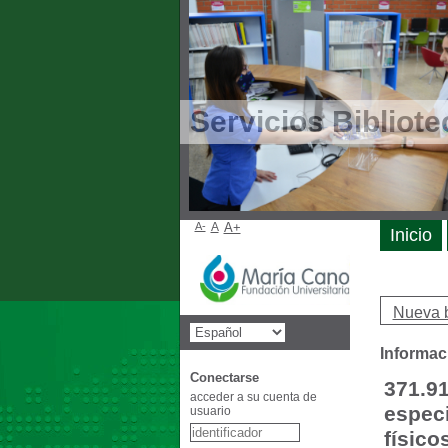
Servicios Bibliote
A-
A
A+
Inicio
Nueva 
Informac
Conectarse
371.91
acceder a su cuenta de
especi
usuario
físico