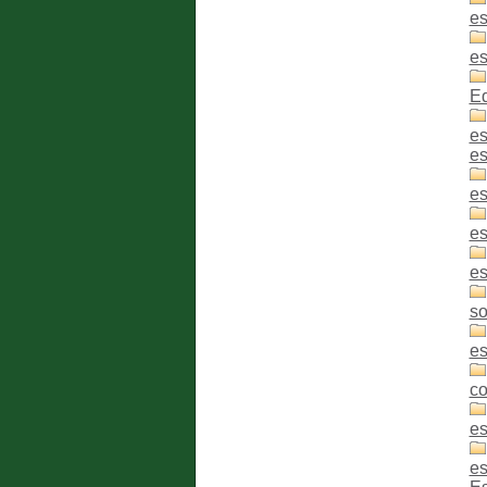
es
es
Ed
es
es
es
es
es
so
es
co
es
es