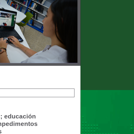
s; educación
impedimentos
s