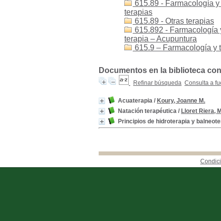
615.89 - Farmacología y t
terapias
615.89 - Otras terapias
615.892 - Farmacología y 
terapia – Acupuntura
615.9 – Farmacología y t
Documentos en la biblioteca con l
Refinar búsqueda
Consulta a fu
Acuaterapia
/
Koury, Joanne M.
Natación terapéutica
/
Lloret Riera, 
Principios de hidroterapia y balneote
Condici