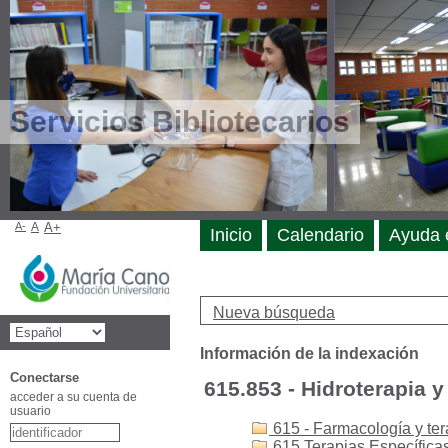
Servicios Bibliotecarios
A-
A
A+
Inicio
Calendario
Ayuda 
Nueva búsqueda
Información de la indexación
Conectarse
615.853 - Hidroterapia y
acceder a su cuenta de
usuario
615 - Farmacología y ter
615 Terapias Específicas