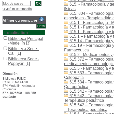
615. - Farmacología y ter
físicas
Olvidé mi contraseña
615. 804 - Farmacología y
especiales - Terapias dirigi
Affiner ou comparer
615.1 - Farmacología - 
615.1 - Farmacología y 
615.1 - Farmacología y t
Localisation
615.1 – Farmacología y 
Biblioteca Principal
615.14 - Farmacología y 
-Medellín
[3]
615.19 – Farmacología y
Biblioteca Sede -
Farmacéutica
Cali
[1]
615.2 - Medicamentos y 
Biblioteca Sede -
615.372 – Farmacología 
Popayán
[1]
medicamentos inmunológico
615.5 - Farmacología y t
Section
615.533 - Farmacología y
Dirección
Colección General
Osteopatía
Biblioteca FUMC
[3]
615.534 - Farmacología y
Calle 56 No.41-90
574 Medellín, Antioquia
Type de document
Quiropráctica
Colombia
615.542 - Farmacología y 
texto impreso
[3]
57 4 4025500 - 108,259
615.542 - Farmacología y 
contacto
Terapéutica pediátrica
615.542 – Farmacología y 
– Terapéutica pediátrica