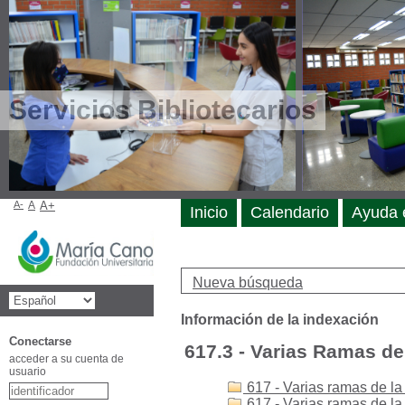
Servicios Bibliotecarios
A-
A
A+
Inicio
Calendario
Ayuda 
Nueva búsqueda
Información de la indexación
Conectarse
617.3 - Varias Ramas de 
acceder a su cuenta de
usuario
617 - Varias ramas de la
617 - Varias ramas de l