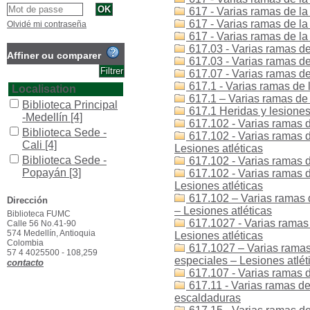
617 - Varias ramas de la 
617 - Varias ramas de la
Olvidé mi contraseña
617 - Varias ramas de l
617.03 - Varias ramas de
Affiner ou comparer
617.03 - Varias ramas de
617.07 - Varias ramas de
617.1 - Varias ramas de 
Localisation
617.1 – Varias ramas de 
Biblioteca Principal
617.1 Heridas y lesiones 
-Medellín
[4]
617.102 - Varias ramas de
Biblioteca Sede -
617.102 - Varias ramas d
Cali
[4]
Lesiones atléticas
Biblioteca Sede -
617.102 - Varias ramas d
Popayán
[3]
617.102 - Varias ramas d
Lesiones atléticas
Section
617.102 – Varias ramas d
Dirección
Colección General
– Lesiones atléticas
Biblioteca FUMC
[5]
617.1027 - Varias ramas 
Calle 56 No.41-90
Reserva
[1]
574 Medellín, Antioquia
Lesiones atléticas
Colombia
617.1027 – Varias ramas 
Type de document
57 4 4025500 - 108,259
especiales – Lesiones atlét
contacto
texto impreso
[5]
617.107 - Varias ramas d
617.11 - Varias ramas de
escaldaduras