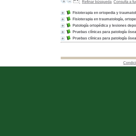
Refinar búsqueda
Consulta a fu
Fisioterapia en ortopedia y traumato
Fisioterapia en traumatología, ortop
Patología ortopédica y lesiones depo
Pruebas clínicas para patología ósea
Pruebas clínicas para patología ósea
Condici