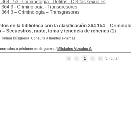
364.153 - Criminología - Delitos - Delitos sexuales
364.3 - Criminología - Transgresores
364.3 – Criminología – Transgresores
s en la biblioteca con la clasificación 364.154 – Criminolog
 – Secuestros, rapto, toma y tenencia de rehenes (1)
Refinar búsqueda
Consulta a fuentes externas
estrados o prisioneros de guerra
/
Milcíades Vizcaino G.
1
(1 - 1 / 1)