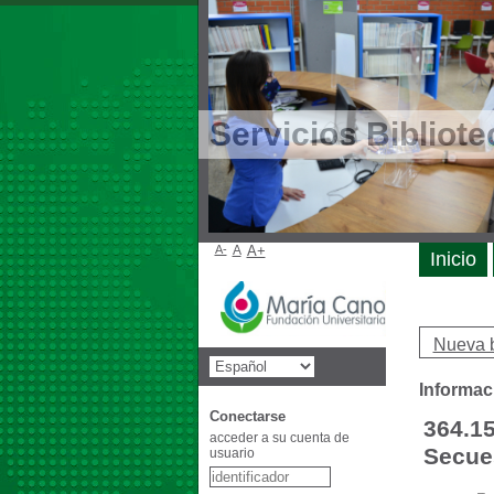
Servicios Bibliote
A-
A
A+
Inicio
Nueva 
Informac
Conectarse
364.15
acceder a su cuenta de
Secues
usuario