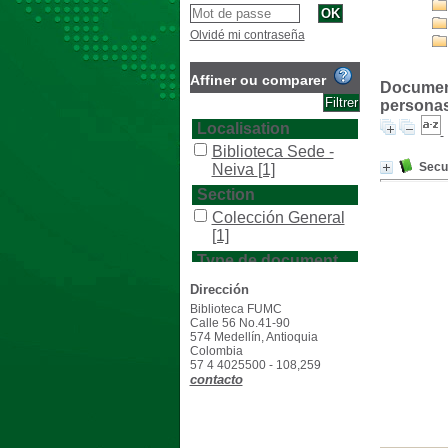
Olvidé mi contraseña
Affiner ou comparer
Documento
personas
Localisation
Biblioteca Sede -
Secu
Neiva
[1]
Section
Colección General
[1]
Type de document
texto impreso
[1]
Dirección
Biblioteca FUMC
Calle 56 No.41-90
574 Medellín, Antioquia
Colombia
57 4 4025500 - 108,259
contacto