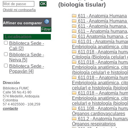
(biología tisular)
Olvidé mi contraseña
611 - Anatomia Humana
611 - Anatomía Humana - 
Affiner ou comparer
611 - Anatomía humana, cit
611 – Anatomía humana, cit
611 Anatomía humana, cit
Localisation
611.01 - Anatomía humana, 
Biblioteca Sede -
Embriología anatómica, citolo
Cali
[2]
611.018 - Anatomía humana,
Biblioteca Sede -
Citología (Biología celular) 
Neiva
[5]
611.018 - Anatomía humana,
Biblioteca Sede -
Embriología anatómica, citolo
Popayán
[4]
(biología celular) e histologí
611.018 – Anatomía humana
Section
Embriología anatómica, citolo
Dirección
Colección General
celular) e histología (biologí
Biblioteca FUMC
[4]
Calle 56 No.41-90
611.018 – Anatomía humana
Referencia
[4]
574 Medellín, Antioquia
Embriología anatómica, citolo
Colombia
celular) e histología (biolog
Type de document
57 4 4025500 - 108,259
611.108 - Anatomía humana,
contacto
texto impreso
[8]
Órganos cardiovasculares
611.2 - Anatomía humana, c
Órganos respiratorios