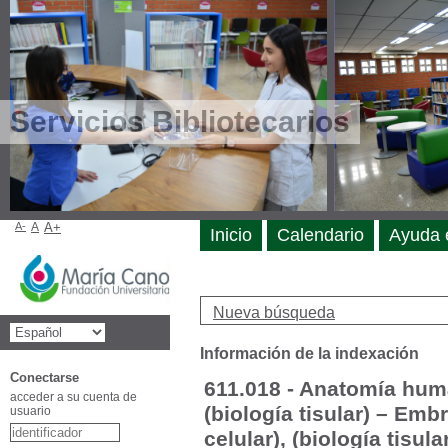
Servicios Bibliotecarios
A-
A
A+
Inicio
Calendario
Ayuda 
Nueva búsqueda
Información de la indexación
Conectarse
611.018 - Anatomía human
acceder a su cuenta de
(biología tisular) – Emb
usuario
celular), (biología tisula