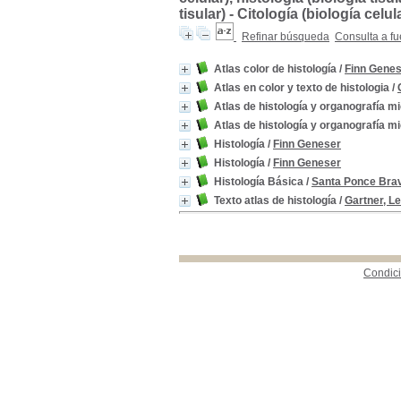
tisular) - Citología (biología celul
Refinar búsqueda
Consulta a fu
Atlas color de histología
/
Finn Gene
Atlas en color y texto de histologia
/
Atlas de histología y organografía m
Atlas de histología y organografía m
Histología
/
Finn Geneser
Histología
/
Finn Geneser
Histología Básica
/
Santa Ponce Bra
Texto atlas de histología
/
Gartner, Le
Condici