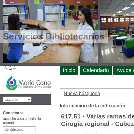
Servicios Bibliotecarios
A-
A
A+
Inicio
Calendario
Ayuda 
Nueva búsqueda
Información de la indexación
Conectarse
617.51 - Varias ramas de
acceder a su cuenta de
Cirugía regional - Cabe
usuario