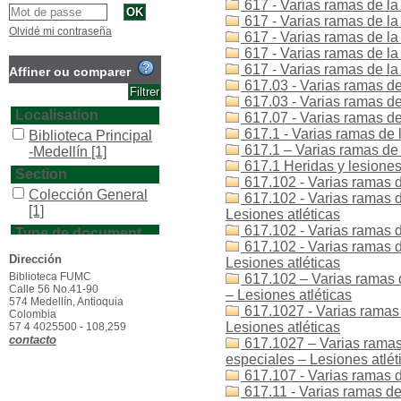
617 - Varias ramas de la
617 - Varias ramas de l
Olvidé mi contraseña
617 - Varias ramas de la 
617 - Varias ramas de la
617 - Varias ramas de l
Affiner ou comparer
617.03 - Varias ramas de
617.03 - Varias ramas de
Localisation
617.07 - Varias ramas de
617.1 - Varias ramas de 
Biblioteca Principal
617.1 – Varias ramas de 
-Medellín
[1]
617.1 Heridas y lesiones 
Section
617.102 - Varias ramas de
Colección General
617.102 - Varias ramas d
[1]
Lesiones atléticas
617.102 - Varias ramas d
Type de document
617.102 - Varias ramas d
texto impreso
[1]
Dirección
Lesiones atléticas
Biblioteca FUMC
617.102 – Varias ramas d
Calle 56 No.41-90
– Lesiones atléticas
574 Medellín, Antioquia
617.1027 - Varias ramas 
Colombia
Lesiones atléticas
57 4 4025500 - 108,259
contacto
617.1027 – Varias ramas 
especiales – Lesiones atlét
617.107 - Varias ramas d
617.11 - Varias ramas de