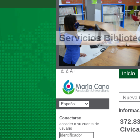
Servicios Bibliote
A-
A
A+
Inicio
Nueva 
Informac
Conectarse
372.83
acceder a su cuenta de
Cívica
usuario