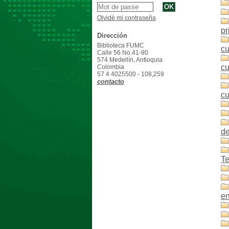
Olvidé mi contraseña
pr
Dirección
Biblioteca FUMC
cu
Calle 56 No.41-90
574 Medellín, Antioquia
cu
Colombia
57 4 4025500 - 108,259
contacto
cu
de
Te
e