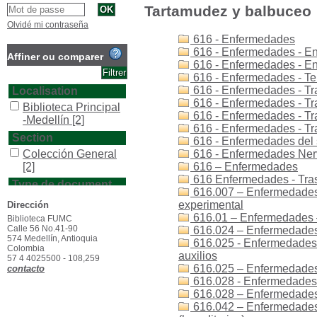
Tartamudez y balbuceo
Olvidé mi contraseña
616 - Enfermedades
616 - Enfermedades - E
Affiner ou comparer
616 - Enfermedades - E
616 - Enfermedades - Ter
616 - Enfermedades - Tra
Localisation
616 - Enfermedades - Tra
Biblioteca Principal
616 - Enfermedades - Tr
-Medellín
[2]
616 - Enfermedades - Tr
Section
616 - Enfermedades del 
Colección General
616 - Enfermedades Nerv
[2]
616 – Enfermedades
616 Enfermedades - Tras
Type de document
616.007 – Enfermedades 
texto impreso
[2]
experimental
Dirección
616.01 – Enfermedades 
Biblioteca FUMC
Calle 56 No.41-90
616.024 – Enfermedades 
574 Medellín, Antioquia
616.025 - Enfermedades 
Colombia
auxilios
57 4 4025500 - 108,259
616.025 – Enfermedades
contacto
616.028 - Enfermedades 
616.028 – Enfermedades 
616.042 – Enfermedades