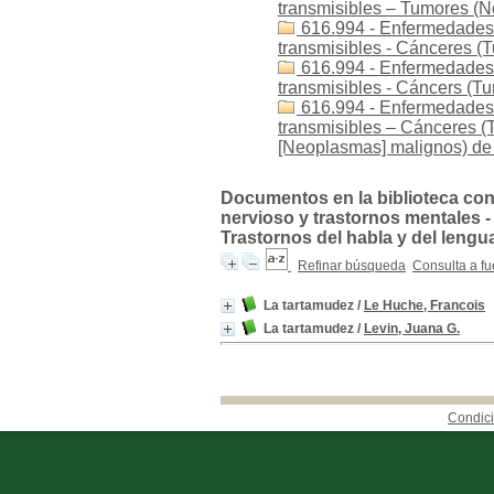
transmisibles – Tumores (
616.994 - Enfermedades 
transmisibles - Cánceres 
616.994 - Enfermedades 
transmisibles - Cáncers (
616.994 - Enfermedades
transmisibles – Cánceres 
[Neoplasmas] malignos) de 
Documentos en la biblioteca con
nervioso y trastornos mentales -
Trastornos del habla y del lengu
Refinar búsqueda
Consulta a fu
La tartamudez
/
Le Huche, Francois
La tartamudez
/
Levin, Juana G.
Condici