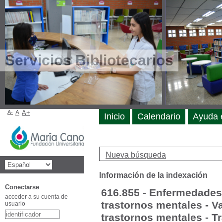
Servicios Bibliotecarios
A-
A
A+
Inicio
Calendario
Ayuda 
Nueva búsqueda
Información de la indexación
Conectarse
616.855 - Enfermedades
acceder a su cuenta de
trastornos mentales - V
usuario
trastornos mentales - Tr