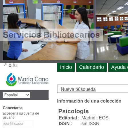
Servicios Bibliotecarios
A-
A
A+
Inicio
Calendario
Ayuda 
Nueva búsqueda
Información de una colección
Conectarse
Psicología
acceder a su cuenta de
usuario
Editorial :
Madrid : EOS
ISSN :
sin ISSN